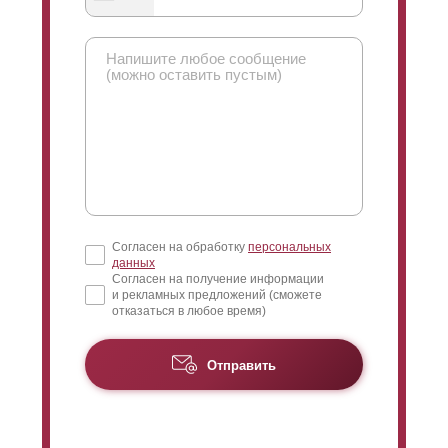
нахлеста есть, ведь в первую очередь он влияет на
угол обзора вашего участка и дома. Когда смотрят
снаружи, то взгляд модно направить только вверх. И
вот тут как раз регулируется угол, чем больше
нахлест тем меньше можно рассмотреть. Когда вы
смотрите со стороны участка, то взгляд направляется
сверху вниз, то есть можно взглянуть что происходит
возле забора. Если
ламели
размещены в стык, то в
принципе этого достаточно, чтобы практически
полностью закрыть обзор участка. Но, иногда есть
необходимость сделать его совсем минимальным,
Согласен на обработку
персональных
это достигается путем увеличения нахлеста.
данных
Согласен на получение информации
и рекламных предложений (сможете
отказаться в любое время)
Отправить