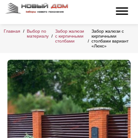
Главная
Выбор по
Забор жалюзи
Забор жалюзи с
материалу
с кирпичными
кирпичными
столбами
столбами вариант
«Люкс»