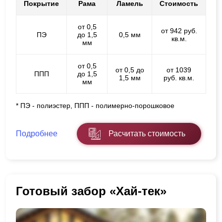
Покрытие
Рама
Ламель
Стоимость
от 0,5
от 942 руб.
ПЭ
до 1,5
0,5 мм
кв.м.
мм
от 0,5
от 0,5 до
от 1039
ППП
до 1,5
1,5 мм
руб. кв.м.
мм
* ПЭ - полиэстер, ППП - полимерно-порошковое
Подробнее
Расчитать стоимость
Готовый забор «Хай-тек»