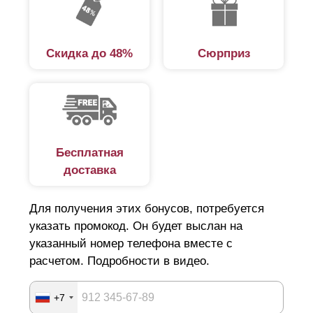
сделет его понятным и быстрым.
Разновидности готовых заборов
Скидка до 48%
Сюрприз
В каталоге нашей компании представлено несколько
вариантов заборов. Готовые решения отличаются
похожей схемой монтажа. Объясняется такое
обстоятельство тем, что вне зависимости от вида
Бесплатная
ограждения наши заборы изготовлены по единой
доставка
технологии с использованием качественных
материалов. Последнее гарантирует конструкциям
Для получения этих бонусов, потребуется
долговечность и высокие эксплуатационные
указать промокод. Он будет выслан на
характеристики. При этом внешне заборы отличаются
указанный номер телефона вместе с
расчетом. Подробности в видео.
друг от друга дизайнерскими и конструктивными
особенностями.
+7
На выбор предлагаются следующие типы заборов: