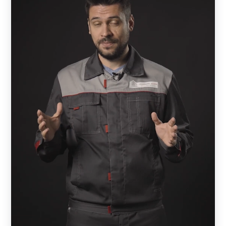
Независимо от модели, каждый готовый забор является
качественным, функциональным и износостойким за
счет использования высококачественной стали и
надежного декоративного покрытия. Есть конструкции,
регулирующие просматриваемость территории, другие
– отличаются простотой внешнего вида, третьи –
характеризуются индивидуальным оформлением, как,
например «Хай-тек». В последнем случае конструкция
напоминает произведение искусства и выполняется по
эскизам клиента или вариантам, разработанным
компанией. Такие конструкции выбирают не только
владельцы дачных территорий или частных домов, но
также хозяева предприятий и автостоянок. Нередко с их
помощью застройщики придают территории с готовым
строением стильный и аккуратный вид.