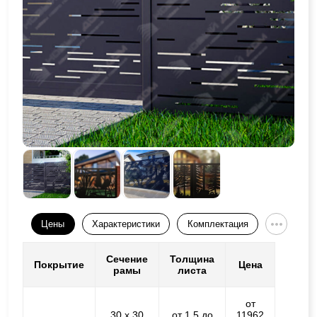
Цены
Характеристики
Комплектация
Сечение
Толщина
Покрытие
Цена
рамы
листа
от
30 х 30
от 1,5 до
11962