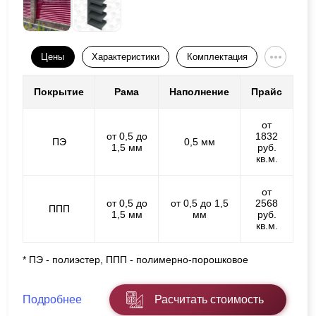
Цены
Характеристики
Комплектация
Покрытие
Рама
Наполнение
Прайс
от
от 0,5 до
1832
ПЭ
0,5 мм
1,5 мм
руб.
кв.м.
от
от 0,5 до
от 0,5 до 1,5
2568
ППП
1,5 мм
мм
руб.
кв.м.
* ПЭ - полиэстер, ППП - полимерно-порошковое
Подробнее
Расчитать стоимость