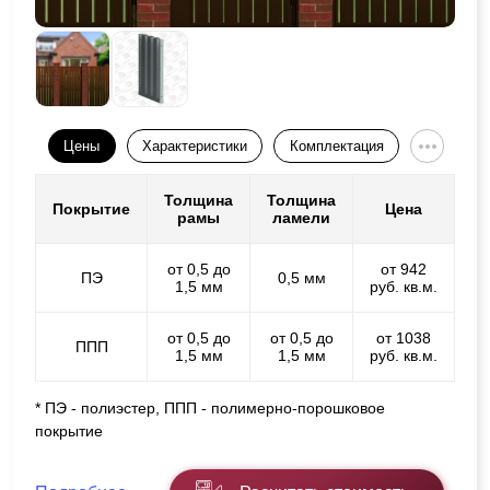
Цены
Характеристики
Комплектация
Толщина
Толщина
Покрытие
Цена
рамы
ламели
от 0,5 до
от 942
ПЭ
0,5 мм
1,5 мм
руб. кв.м.
от 0,5 до
от 0,5 до
от 1038
ППП
1,5 мм
1,5 мм
руб. кв.м.
* ПЭ - полиэстер, ППП - полимерно-порошковое
покрытие