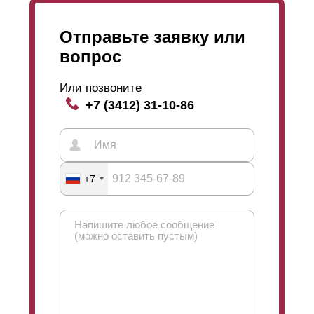
окрашивание, а целый технологический процесс,
который имеет свои тонкости и нюансы. И который
Отправьте заявку или
тщательно проверяется и контролируется на каждом
этапе.
вопрос
Или позвоните
+7 (3412) 31-10-86
+7