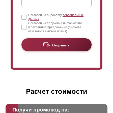
Согласен на обработку
персональных
данных
Согласен на получение информации
и рекламных предложений (сможете
отказаться в любое время)
Отправить
Расчет стоимости
На размерах
ламелей
и просвете можно сыграть
таким образом, например, увеличивая
Получи промокод на:
ширину
ламелей
сверху к низу забора, или наоборот.