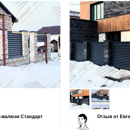
е-жалюзи Стандарт
Отзыв от Евг