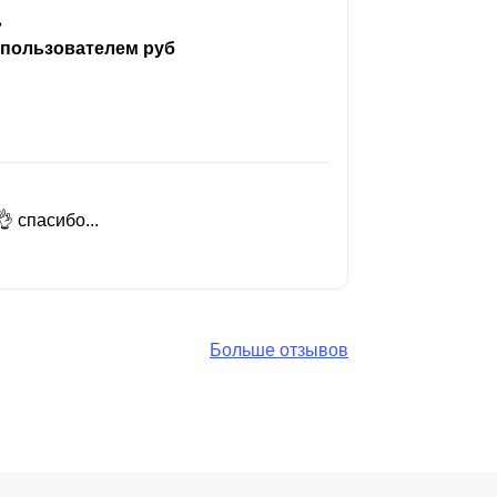
ь
 пользователем руб
 спасибо...
Добрый день
Читать вес
Больше отзывов