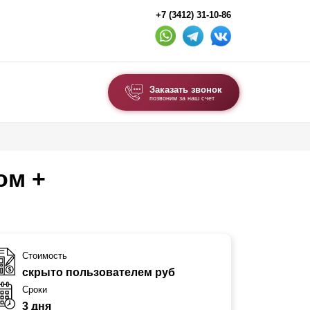
+7 (3412) 31-10-86
Заказать звонок
позвоним за наш счет
ВЫБОР ПО ТИПУ
Модульные заборы и ограждения
ом +
Комбинированные заборы
Секционные заборы
ВОРОТА И КАЛИТКИ
Стоимость
скрыто пользователем руб
Ворота откатные
Сроки
Ворота распашные
3 дня
Каркасы ворот