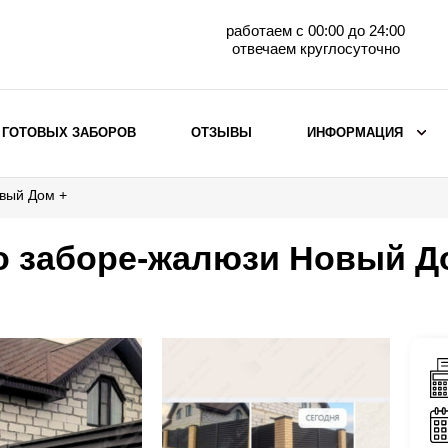
работаем с 00:00 до 24:00
отвечаем круглосуточно
 ГОТОВЫХ ЗАБОРОВ
ОТЗЫВЫ
ИНФОРМАЦИЯ
овый Дом +
ВЫБОР ПО МАТЕРИАЛУ
Заборы с кирпичными столбами
о заборе-жалюзи Новый Д
Заборы из евроштакетника
горизонтального
Металлические заборы для дачи
Забор жалюзи с кирпичными столбами
Металлические заборы
Металлические ограждения