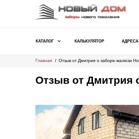
КАТАЛОГ
КАЛЬКУЛЯТОР
АДРЕСА
Главная
Отзыв от Дмитрия о заборе-жалюзи Н
ВЫБОР ПО МОДЕЛИ
Заборы Ранчо
Отзыв от Дмитрия 
Заборы Хай-тек
Заборы Классика
Заборы Жалюзи
ВЫБОР ПО НАЗНАЧЕНИЮ
Заборы и ограждения для детских
садов