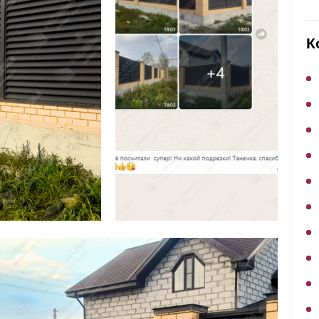
ВЫБОР ПО ХАРАКТЕРИСТИКАМ
Горизонтальные заборы
К
Высокие заборы
Красивые, дизайнерские заборы
ВЫБОР ПО СПОСОБУ МОНТАЖА
Заборы под ключ
Готовые заборы
Комплекты заборов-лего "сделай сам"
Быстровозводимые заборы